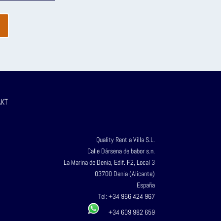
KT
Quality Rent a Villa S.L.
Calle Dársena de babor s.n.
La Marina de Denia, Edif. F2, Local 3
03700 Denia (Alicante)
España
Tel:
+34 966 424 967
+34 609 982 659