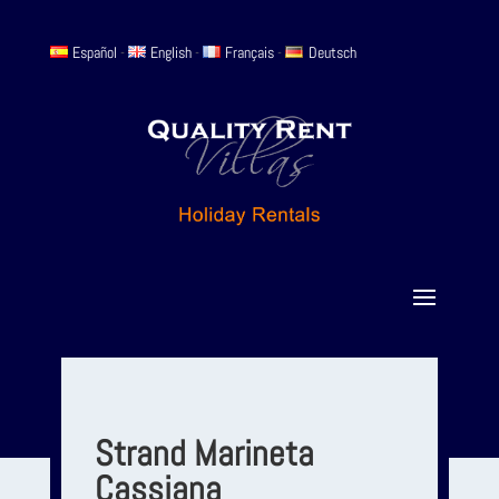
Español
-
English
-
Français
-
Deutsch
Strand Marineta
Cassiana