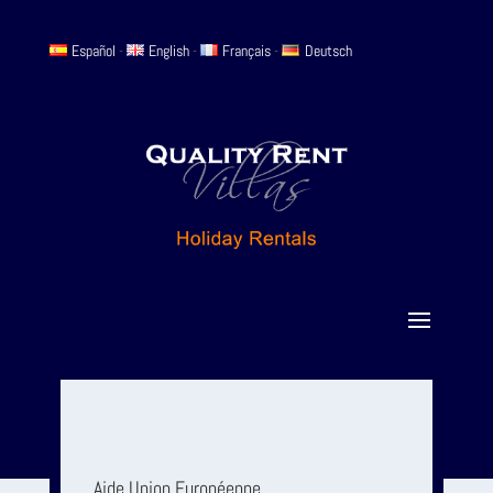
Español
-
English
-
Français
-
Deutsch
Aide Union Européenne