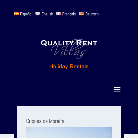
Español
-
English
-
Français
-
Deutsch
Criques de Moraira