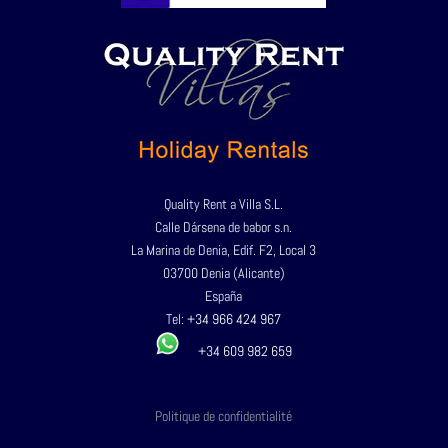
Quality Rent a Villa S.L.
Calle Dársena de babor s.n.
La Marina de Denia, Edif. F2, Local 3
03700 Denia (Alicante)
España
Tel:
+34 966 424 967
+34 609 982 659
Politique de confidentialité