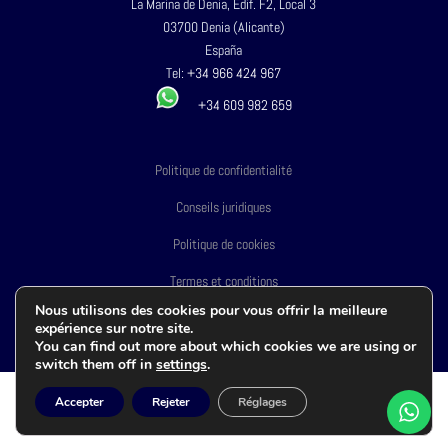
La Marina de Denia, Edif. F2, Local 3
03700 Denia (Alicante)
España
Tel:
+34 966 424 967
+34 609 982 659
Politique de confidentialité
Conseils juridiques
Politique de cookies
Termes et conditions
Nous utilisons des cookies pour vous offrir la meilleure
Site Web d'accessibilité
expérience sur notre site.
You can find out more about which cookies we are using or
switch them off in
settings
.
Accepter
Rejeter
Réglages