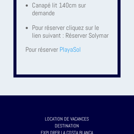
Canapé lit 140cm sur
demande
Pour réserver cliquez sur le
lien suivant : Réserver Solymar
Pour réserver
PlayaSol
LOCATION DE VACANCES
DESTINATION
EXPLORER LA COSTA BLANCA