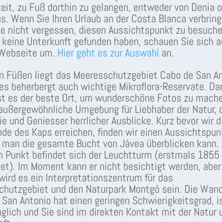
eit, zu Fuß dorthin zu gelangen, entweder von Denia 
s. Wenn Sie Ihren Urlaub an der Costa Blanca verbring
ie nicht vergessen, diesen Aussichtspunkt zu besuch
 keine Unterkunft gefunden haben, schauen Sie sich a
 Webseite um.
Hier geht es zur Auswahl
an.
n Füßen liegt das Meeresschutzgebiet Cabo de San A
es beherbergt auch wichtige Mikroflora-Reservate. Da
st es der beste Ort, um wunderschöne Fotos zu mache
 außergewöhnliche Umgebung für Liebhaber der Natur, 
ie und Geniesser herrlicher Ausblicke. Kurz bevor wir 
nde des Kaps erreichen, finden wir einen Aussichtspun
 man die gesamte Bucht von Jávea überblicken kann.
 Punkt befindet sich der Leuchtturm (erstmals 1855
et). Im Moment kann er nicht besichtigt werden, aber
wird es ein Interpretationszentrum für das
hutzgebiet und den Naturpark Montgó sein. Die Wan
San Antonio hat einen geringen Schwierigkeitsgrad, i
glich und Sie sind im direkten Kontakt mit der Natur 