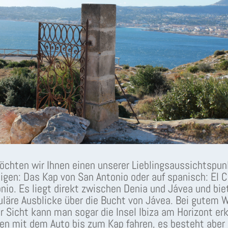
chten wir Ihnen einen unserer Lieblingsaussichtspun
igen: Das Kap von San Antonio oder auf spanisch: El 
nio. Es liegt direkt zwischen Denia und Jávea und bie
läre Ausblicke über die Bucht von Jávea. Bei gutem 
r Sicht kann man sogar die Insel Ibiza am Horizont er
en mit dem Auto bis zum Kap fahren, es besteht aber 