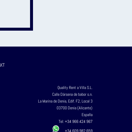
KT
Quality Rent a Villa S.L.
Calle Dársena de babor s.n.
La Marina de Denia, Edif. F2, Local 3
03700 Denia (Alicante)
España
Tel:
+34 966 424 967
+34 609 982 659