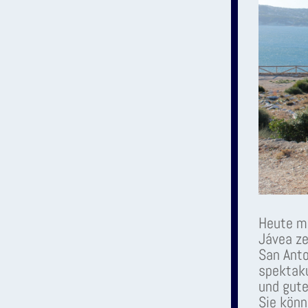
Heute mö
Jávea ze
San Anto
spektaku
und gute
Sie könn