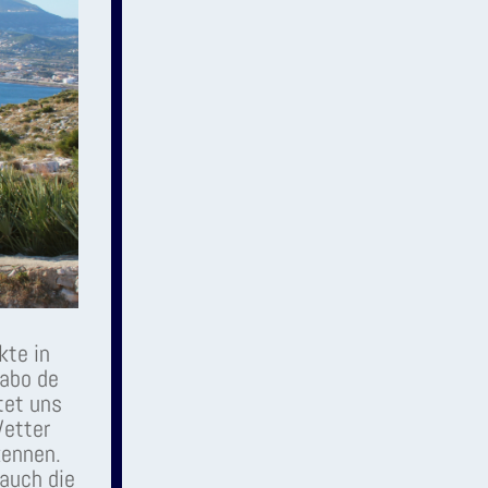
kte in
Cabo de
tet uns
Wetter
kennen.
auch die