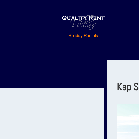
Kap S