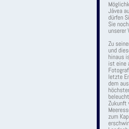
Möglichk
Jávea au
dürfen S
Sie noch
unserer
Zu seine
und dies
hinaus i
ist eine
Fotograf
letzte E
dem aus
höchsten
beleucht
Zukunft 
Meeressc
zum Kap 
erschwin