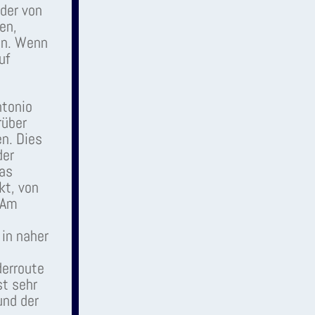
oder von
en,
en. Wenn
uf
ntonio
rüber
n. Dies
der
das
kt, von
 Am
 in naher
derroute
st sehr
und der