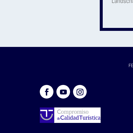
Landscha
FE