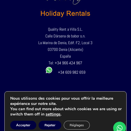
Quality Rent a Villa S.L.
Calle Dársena de babor s.n.
La Marina de Denia, Edif. F2, Local 3
03700 Denia (Alicante)
España
Tel:
+34 966 424 967
+34 609 982 659
Política de privacidad
Nous utilisons des cookies pour vous offrir la meilleure
Aviso legal
expérience sur notre site.
You can find out more about which cookies we are using or
Política de cookies
switch them off in
settings
.
Terminos y condiciones
Accesibilidad
Accepter
Rejeter
Réglages