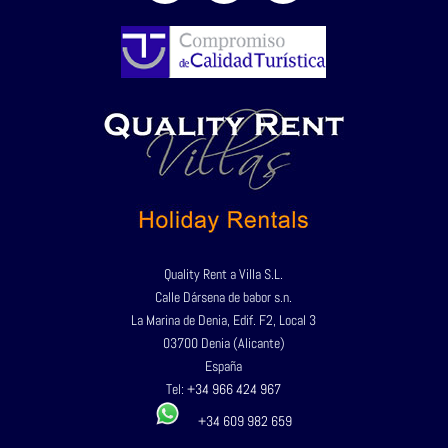
Quality Rent a Villa S.L.
Calle Dársena de babor s.n.
La Marina de Denia, Edif. F2, Local 3
03700 Denia (Alicante)
España
Tel:
+34 966 424 967
+34 609 982 659