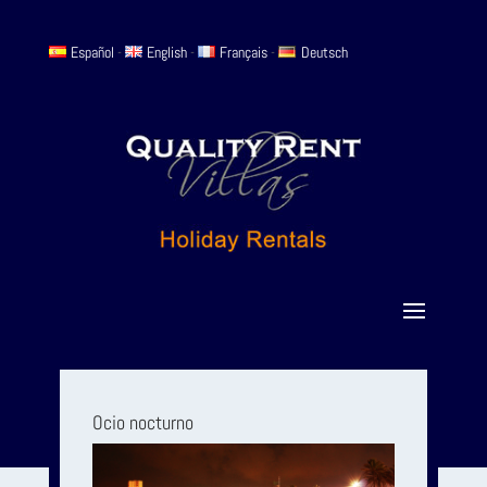
Español
-
English
-
Français
-
Deutsch
Ocio nocturno