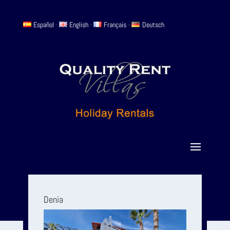
Español
-
English
-
Français
-
Deutsch
Denia