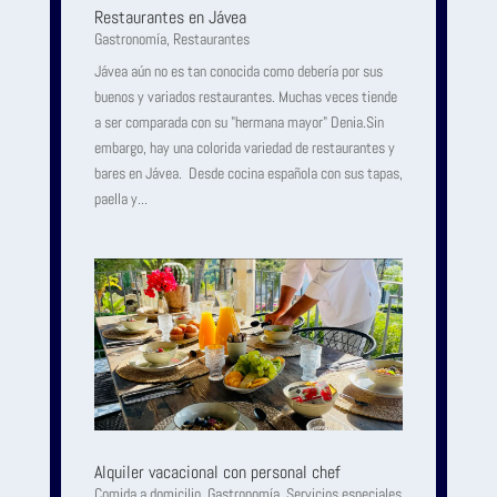
Restaurantes en Jávea
Gastronomía
,
Restaurantes
Jávea aún no es tan conocida como debería por sus
buenos y variados restaurantes. Muchas veces tiende
a ser comparada con su "hermana mayor" Denia.Sin
embargo, hay una colorida variedad de restaurantes y
bares en Jávea. Desde cocina española con sus tapas,
paella y...
Alquiler vacacional con personal chef
Comida a domicilio
,
Gastronomía
,
Servicios especiales