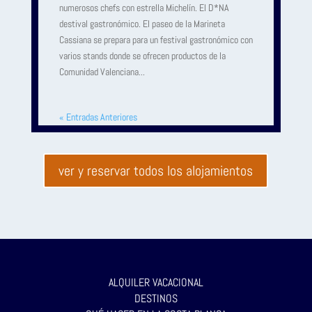
numerosos chefs con estrella Michelín. El D*NA
destival gastronómico. El paseo de la Marineta
Cassiana se prepara para un festival gastronómico con
varios stands donde se ofrecen productos de la
Comunidad Valenciana...
« Entradas Anteriores
ver y reservar todos los alojamientos
ALQUILER VACACIONAL
DESTINOS