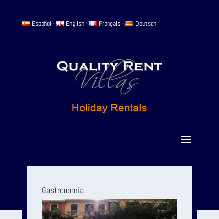
Español
-
English
-
Français
-
Deutsch
Gastronomía