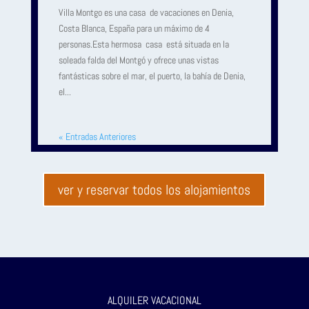
Villa Montgo es una casa de vacaciones en Denia,
Costa Blanca, España para un máximo de 4
personas.Esta hermosa casa está situada en la
soleada falda del Montgó y ofrece unas vistas
fantásticas sobre el mar, el puerto, la bahía de Denia,
el...
« Entradas Anteriores
ver y reservar todos los alojamientos
ALQUILER VACACIONAL