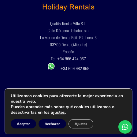
Quality Rent a Villa S.L.
Calle Dársena de babor s.n.
La Marina de Denia, Edif. F2, Local 3
03700 Denia (Alicante)
España
Tel:
+34 966 424 967
+34 609 982 659
Política de privacidad
Utilizamos cookies para ofrecerte la mejor experiencia en
Aviso legal
nuestra web.
Puedes aprender más sobre qué cookies utilizamos o
Política de cookies
desactivarlas en los
ajustes
.
Terminos y condiciones
Accesibilidad
Aceptar
Rechazar
Ajustes