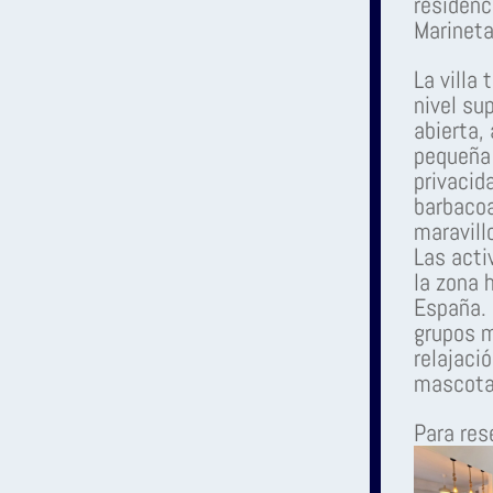
residenc
Marineta
La villa 
nivel su
abierta,
pequeña 
privacid
barbacoa
maravillo
Las acti
la zona 
España. 
grupos m
relajaci
mascota
Para res