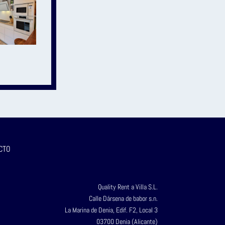
CTO
Quality Rent a Villa S.L.
Calle Dársena de babor s.n.
La Marina de Denia, Edif. F2, Local 3
03700 Denia (Alicante)