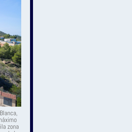
 Blanca,
 máximo
ila zona