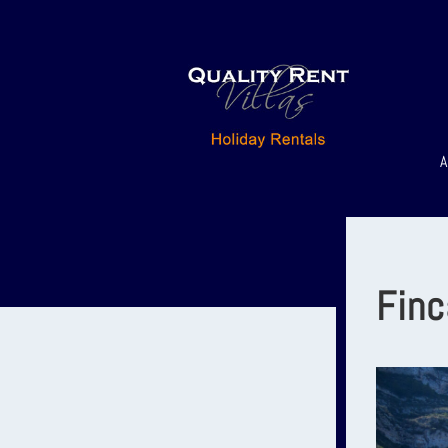
A
Finc