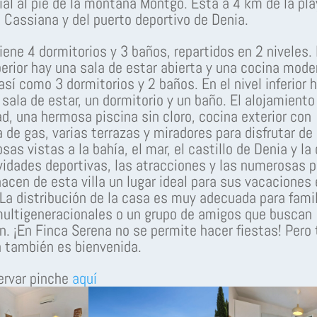
ial al pie de la montaña Montgó. Está a 4 km de la pla
 Cassiana y del puerto deportivo de Denia.
tiene 4 dormitorios y 3 baños, repartidos en 2 niveles. 
perior hay una sala de estar abierta y una cocina mode
 así como 3 dormitorios y 2 baños. En el nivel inferior 
sala de estar, un dormitorio y un baño. El alojamiento
ad, una hermosa piscina sin cloro, cocina exterior con
 de gas, varias terrazas y miradores para disfrutar de 
sas vistas a la bahía, el mar, el castillo de Denia y la
vidades deportivas, las atracciones y las numerosas p
hacen de esta villa un lugar ideal para sus vacaciones
La distribución de la casa es muy adecuada para famil
ultigeneracionales o un grupo de amigos que buscan
ón. ¡En Finca Serena no se permite hacer fiestas! Pero 
 también es bienvenida.
ervar pinche
aquí