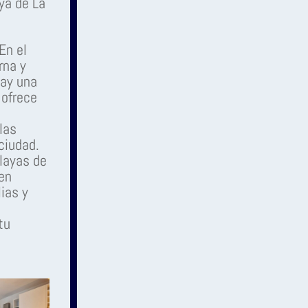
ya de La
En el
rna y
hay una
 ofrece
las
 ciudad.
layas de
 en
ias y
tu