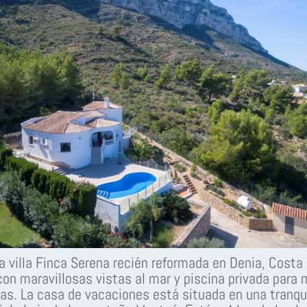
a villa Finca Serena recién reformada en Denia, Costa
on maravillosas vistas al mar y piscina privada para
as. La casa de vacaciones está situada en una tranqu