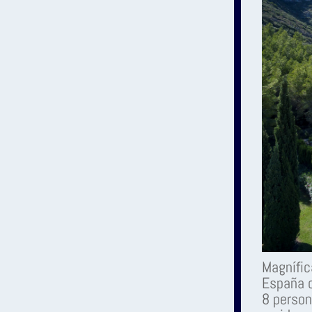
Magnífic
España c
8 person