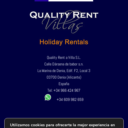
Quality Rent a Villa S.L.
Calle Dársena de babor s.n.
La Marina de Denia, Edif. F2, Local 3
03700 Denia (Alicante)
España
Tel:
+34 966 424 967
+34 609 982 659
Política de privacidad
Utilizamos cookies para ofrecerte la mejor experiencia en