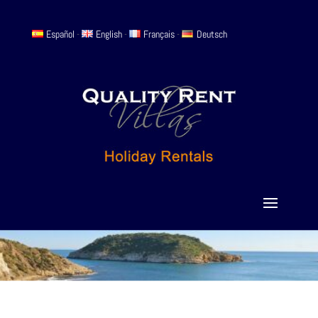
Español
-
English
-
Français
-
Deutsch