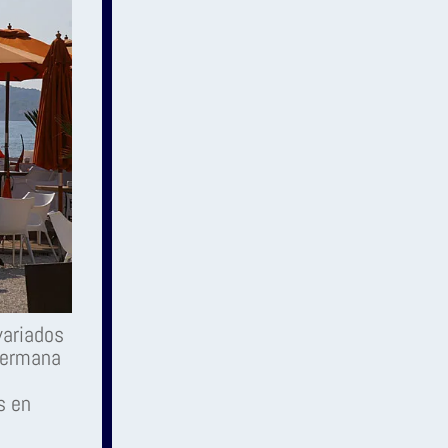
variados
hermana
s en