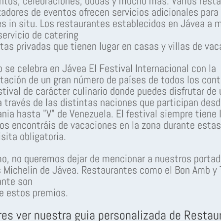
ntos, celebraciones, bodas y mucho más. Varios rest
zadores de eventos ofrecen servicios adicionales para
s in situ. Los restaurantes establecidos en Jávea a
servicio de catering
stas privadas que tienen lugar en casas y villas de vac
 se celebra en Jávea El Festival Internacional con la
tación de un gran número de países de todos los cont
stival de carácter culinario donde puedes disfrutar de 
 través de las distintas naciones que participan desde
nia hasta "V" de Venezuela. El festival siempre tiene 
i os encontráis de vacaciones en la zona durante esta
sita obligatoria.
mo, no queremos dejar de mencionar a nuestros portad
s Michelin de Jávea. Restaurantes como el Bon Amb y 
ante son
e estos premios.
res ver nuestra guia personalizada de Restau