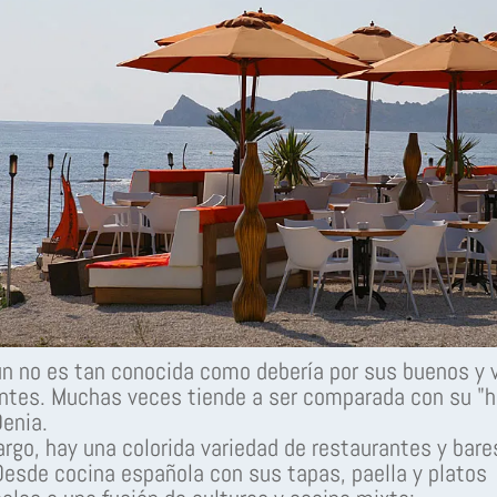
n no es tan conocida como debería por sus buenos y 
ntes. Muchas veces tiende a ser comparada con su "
enia.
rgo, hay una colorida variedad de restaurantes y bare
esde cocina española con sus tapas, paella y platos