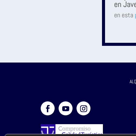
en Jave
en esta
AL