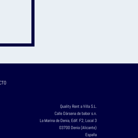
CTO
Quality Rent a Villa S.L.
Calle Dársena de babor s.n.
La Marina de Denia, Edif. F2, Local 3
03700 Denia (Alicante)
España