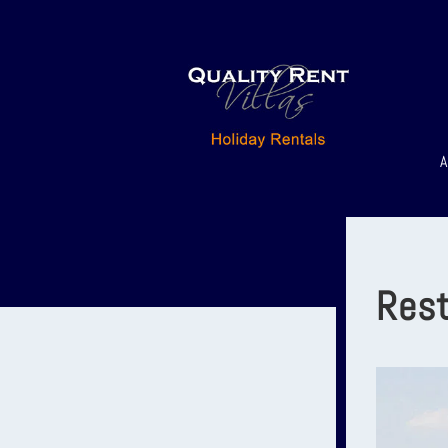
A
Rest