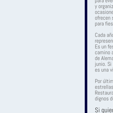
para eve
y organi
ocasione
ofrecen 
para fie
Cada año
represen
Es un fe
camino a
de Alema
junio. S
es una vi
Por últi
estrella
Restaur
dignos d
Si quie