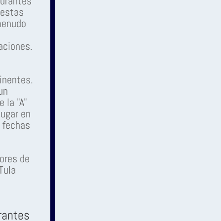
aurantes
 estas
 menudo
aciones.
inentes.
un
 la "A"
lugar en
s fechas
ores de
Tula
rantes