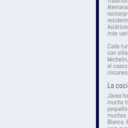
tradicio
Alemana 
reinterp
resident
Asiático
más vari
Cada tur
con sill
Michelin
el casco
rincone
La coci
Jávea ha
mucho ti
pequeño 
muchos k
Blanca. 