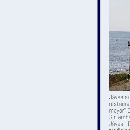
Jávea aú
restaura
mayor" D
Sin emba
Jávea. D