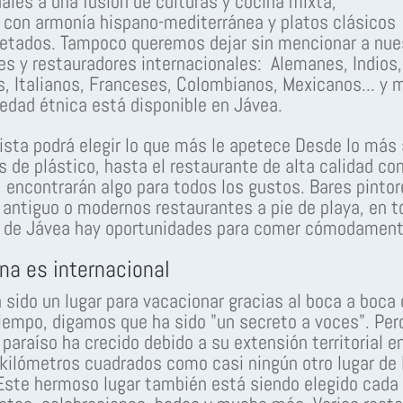
nales a una fusión de culturas y cocina mixta;
con armonía hispano-mediterránea y platos clásicos
retados. Tampoco queremos dejar sin mencionar a nue
es y restauradores internacionales: Alemanes, Indios,
s, Italianos, Franceses, Colombianos, Mexicanos... y
edad étnica está disponible en Jávea.
ista podrá elegir lo que más le apetece Desde lo más 
as de plástico, hasta el restaurante de alta calidad con
, encontrarán algo para todos los gustos. Bares pinto
 antiguo o modernos restaurantes a pie de playa, en t
s de Jávea hay oportunidades para comer cómodament
na es internacional
 sido un lugar para vacacionar gracias al boca a boca
empo, digamos que ha sido "un secreto a voces". Per
paraíso ha crecido debido a su extensión territorial e
ilómetros cuadrados como casi ningún otro lugar de 
Este hermoso lugar también está siendo elegido cada