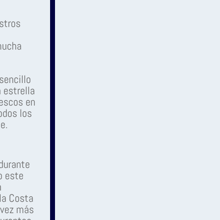
stros
 mucha
sencillo
 estrella
rescos en
odos los
e.
 durante
o este
n
la Costa
 vez más