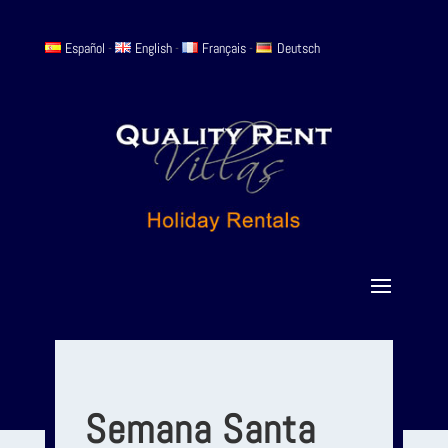
Español
-
English
-
Français
-
Deutsch
Semana Santa