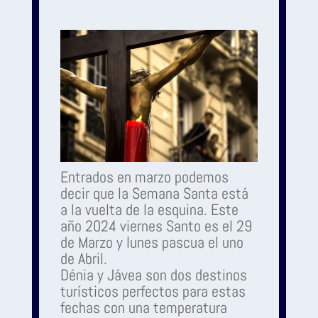
Entrados en marzo podemos
decir que la Semana Santa está
a la vuelta de la esquina. Este
año 2024 viernes Santo es el 29
de Marzo y lunes pascua el uno
de Abril.
Dénia y Jávea son dos destinos
turísticos perfectos para estas
fechas con una temperatura