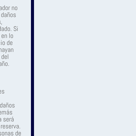
dador no
s daños
,
dado. Si
 en lo
cio de
 hayan
 del
año.
es
 daños
demás
a será
 reserva.
rsonas de