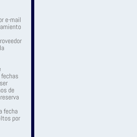
or e-mail
jamiento
proveedor
la
e
s fechas
ser
hos de
 reserva
a fecha
ltos por