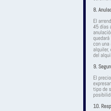
8. Anula
El arren
45 días 
anulació
quedará 
con una 
alquiler,
del alqui
9. Segur
El preci
expresam
tipo de 
posibili
10. Resp