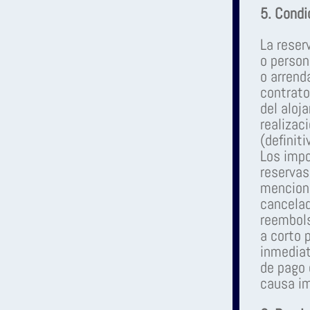
5. Condi
La reser
o person
o arrend
contrato
del aloj
realizac
(definiti
Los impo
reservas
menciona
cancelad
reembols
a corto 
inmediat
de pago 
causa im