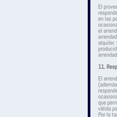
El prove
responde
en las p
ocasiona
el arren
arrendad
alquiler
producid
arrendad
11. Resp
El arren
(además 
responde
ocasiona
que perm
válida p
Por lo t