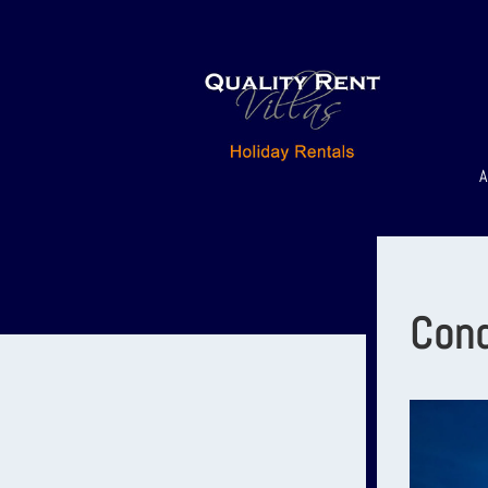
A
Cond