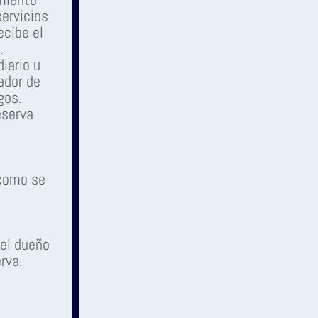
servicios
ecibe el
.
iario u
ador de
gos.
eserva
 como se
 el dueño
rva.