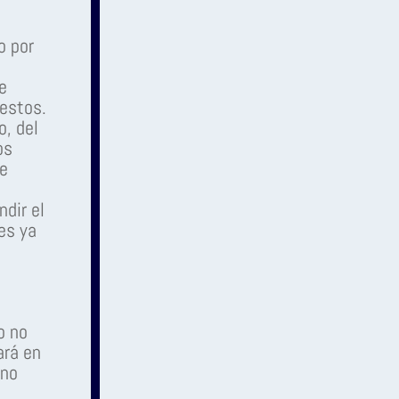
o por
e
uestos.
o, del
os
te
ndir el
es ya
o no
ará en
 no