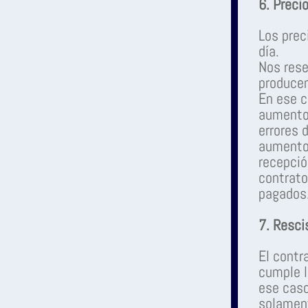
6. Preci
Los prec
día.
Nos rese
producen
En ese c
aumento
errores d
aumento 
recepció
contrato
pagados
7. Resci
El contra
cumple l
ese caso
solament