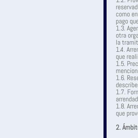
reservad
como ent
pago que
1.3. Age
otra org
la trami
1.4. Arr
que reali
1.5. Prec
menciona
1.6. Res
describe
1.7. Form
arrendad
1.8. Arr
que prov
2. Ámbit