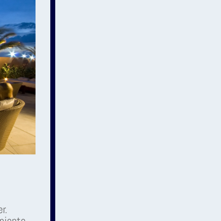
r.
amiento