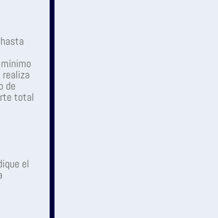
o hasta
o mínimo
 realiza
o de
rte total
dique el
a