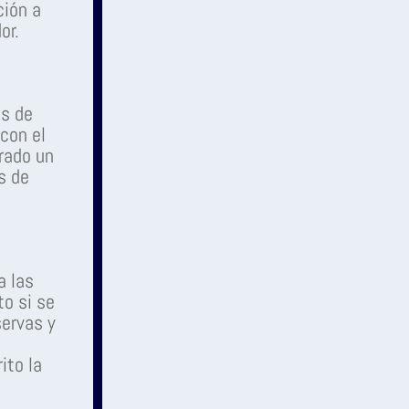
ción a
or.
és de
 con el
rado un
s de
a las
to si se
servas y
ito la